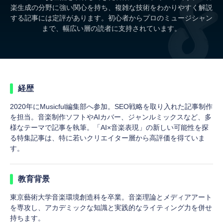
楽生成の分野に強い関心を持ち、複雑な技術をわかりやすく解説
する記事には定評があります。初心者からプロのミュージシャン
まで、幅広い層の読者に支持されています。
経歴
2020年にMusicful編集部へ参加。SEO戦略を取り入れた記事制作
を担当。音楽制作ソフトやAIカバー、ジャンルミックスなど、多
様なテーマで記事を執筆。「AI×音楽表現」の新しい可能性を探
る特集記事は、特に若いクリエイター層から高評価を得ていま
す。
教育背景
東京藝術大学音楽環境創造科を卒業。音楽理論とメディアアート
を専攻し、アカデミックな知識と実践的なライティング力を併せ
持ちます。