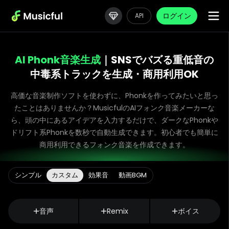
ログイン
API
AI Phonk音楽生成
｜SNSでバズる重低音の
中毒系トラックを生成・商用利用OK
高価な音楽制作ソフトを使わずに、Phonkを作ってみたいと思っ
たことはありませんか？MusicfulのAIフォンク音楽メーカーな
ら、頭の中にあるアイデアを入力するだけで、ダークなPhonkや
ドリフト系Phonkを数秒で自動生成できます。初心者でも簡単に
商用利用できるフォンク音楽を作成できます。
シンプル
カスタム
効果音
動画BGM
音声
Remix
ボイス