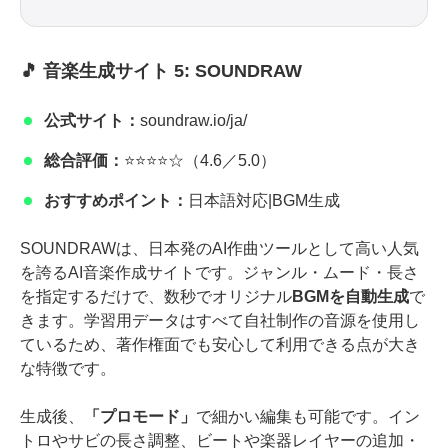
🎵 音楽生成サイト 5: SOUNDRAW
公式サイト：
soundraw.io/ja/
総合評価：
⭐⭐⭐⭐☆（4.6／5.0）
おすすめポイント：
日本語対応|BGM生成
SOUNDRAWは、日本発のAI作曲ツールとして高い人気
を誇るAI音楽作成サイトです。ジャンル・ムード・長さ
を指定するだけで、数秒でオリジナル
BGMを自動生成
で
きます。学習用データはすべて自社制作の音源を使用し
ているため、著作権面でも安心して利用できる点が大き
な特徴です。
生成後、
「プロモード」
で細かい編集も可能です。イン
トロやサビの長さ調整、ビートや楽器レイヤーの追加・