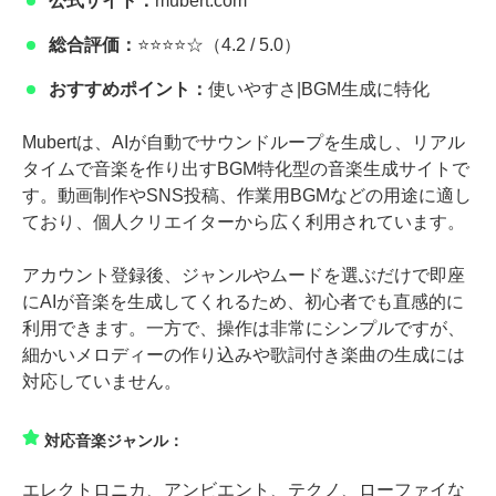
公式サイト：
mubert.com
総合評価：
⭐⭐⭐⭐☆（4.2 / 5.0）
おすすめポイント：
使いやすさ|BGM生成に特化
Mubertは、AIが自動でサウンドループを生成し、リアル
タイムで音楽を作り出すBGM特化型の音楽生成サイトで
す。動画制作やSNS投稿、作業用BGMなどの用途に適し
ており、個人クリエイターから広く利用されています。
アカウント登録後、ジャンルやムードを選ぶだけで即座
にAIが音楽を生成してくれるため、初心者でも直感的に
利用できます。一方で、操作は非常にシンプルですが、
細かいメロディーの作り込みや歌詞付き楽曲の生成には
対応していません。
対応音楽ジャンル：
エレクトロニカ、アンビエント、テクノ、ローファイな