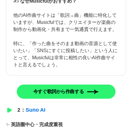
✍
なぜMusicfulがおすすめ？
他のAI作曲サイトは「歌詞→曲」機能に特化して
いますが、Musicfulでは、クリエイターが楽曲の
制作から動画化・共有まで一気通貫で行えます。
特に、「作った曲をそのまま動画の音源として使
いたい」「SNSにすぐに投稿したい」という人に
とって、Musicfulは非常に相性の良いAI作曲サイ
トと言えるでしょう。
今すぐ歌詞から作曲する
2：
Suno AI
✨
英語圏中心・完成度重視