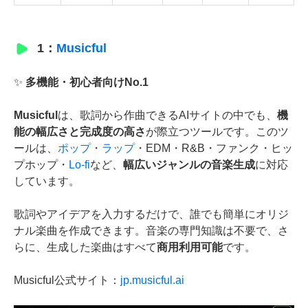
1：
Musicful
✨
多機能・初心者向けNo.1
Musicful
は、歌詞から作曲できるAIサイトの中でも、
機
能の幅広さと完成度の高さ
が際立つツールです。このツ
ールは、
ポップ
・
ラップ
・EDM・R&B・ファンク・ヒッ
プホップ・
Lo-fi
など、
幅広いジャンルの音楽生成
に対応
しています。
歌詞やアイデアを入力するだけで、誰でも簡単にオリジ
ナル楽曲を作成できます。音楽の専門知識は不要で、さ
らに、生成した楽曲はすべて
商用利用可能
です。
Musicful公式サイト：
jp.musicful.ai