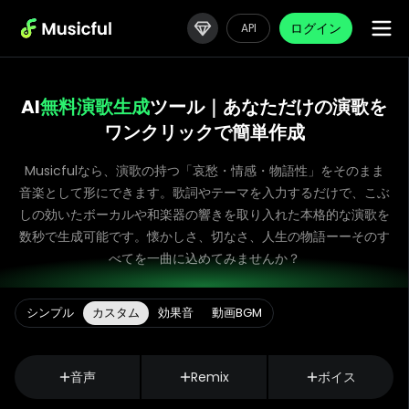
ログイン
API
AI
無料演歌生成
ツール｜あなただけの演歌を
ワンクリックで簡単作成
Musicfulなら、演歌の持つ「哀愁・情感・物語性」をそのまま
音楽として形にできます。歌詞やテーマを入力するだけで、こぶ
しの効いたボーカルや和楽器の響きを取り入れた本格的な演歌を
数秒で生成可能です。懐かしさ、切なさ、人生の物語ーーそのす
べてを一曲に込めてみませんか？
シンプル
カスタム
効果音
動画BGM
音声
Remix
ボイス